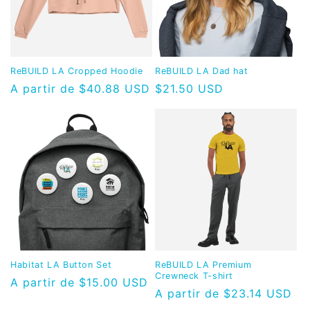
ó
n
:
ReBUILD LA Cropped Hoodie
ReBUILD LA Dad hat
Precio
A partir de $40.88 USD
Precio
$21.50 USD
habitual
habitual
Habitat LA Button Set
ReBUILD LA Premium
Crewneck T-shirt
Precio
A partir de $15.00 USD
Precio
A partir de $23.14 USD
habitual
habitual