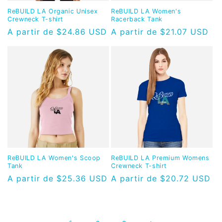
ReBUILD LA Organic Unisex
ReBUILD LA Women's
Crewneck T-shirt
Racerback Tank
Precio
A partir de $24.86 USD
Precio
A partir de $21.07 USD
habitual
habitual
ReBUILD LA Women's Scoop
ReBUILD LA Premium Womens
Tank
Crewneck T-shirt
Precio
A partir de $25.36 USD
Precio
A partir de $20.72 USD
habitual
habitual