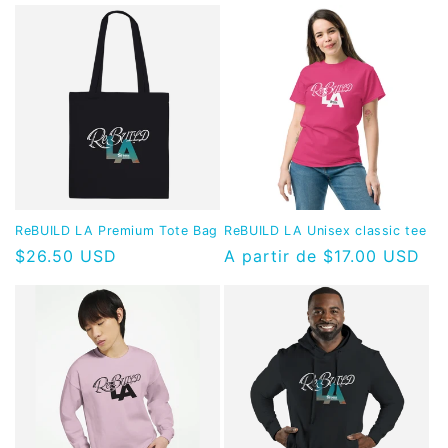
ReBUILD LA Premium Tote Bag
ReBUILD LA Unisex classic tee
Precio
$26.50 USD
Precio
A partir de $17.00 USD
habitual
habitual