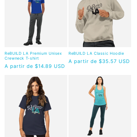
ReBUILD LA Premium Unisex
ReBUILD LA Classic Hoodie
Crewneck T-shirt
Precio
A partir de $35.57 USD
Precio
A partir de $14.89 USD
habitual
habitual